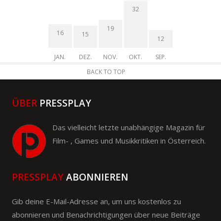
32
19
16
15
12
JAN.
DEZ.
NOV.
OKT.
SEP.
BACK TO TOP
ÜBER
PRESSPLAY
Das vielleicht letzte unabhängige Magazin für
Film- , Games und Musikkritiken in Österreich.
PRESSPLAY
ABONNIEREN
Gib deine E-Mail-Adresse an, um uns kostenlos zu
abonnieren und Benachrichtigungen über neue Beiträge