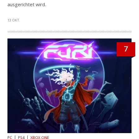
ausgerichtet wird.
13 OKT.
7
PC
PS4
XBOX ONE