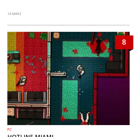
14 MÄRZ
8
PC