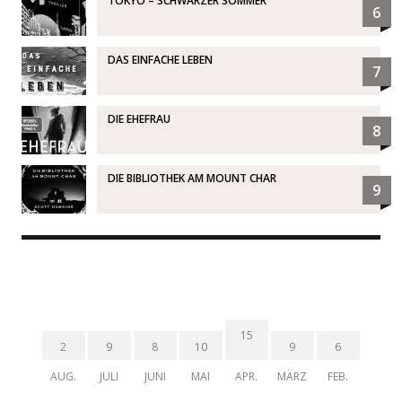
TOKYO – SCHWARZER SOMMER
6
DAS EINFACHE LEBEN
7
DIE EHEFRAU
8
DIE BIBLIOTHEK AM MOUNT CHAR
9
15
2
9
8
10
9
6
AUG.
JULI
JUNI
MAI
APR.
MÄRZ
FEB.