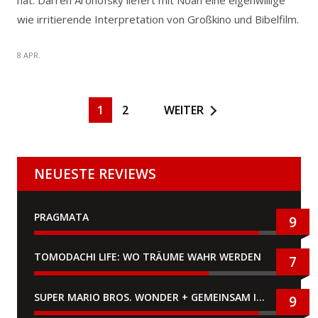
hat. Darren Aronofsky liefert mit Noah eine eigenwillige
wie irritierende Interpretation von Großkino und Bibelfilm.
8 APR.
1
2
WEITER
NEUESTE REVIEWS
PRAGMATA
9
TOMODACHI LIFE: WO TRÄUME WAHR WERDEN
7
SUPER MARIO BROS. WONDER + GEMEINSAM IM BELLABEL-PARK
9