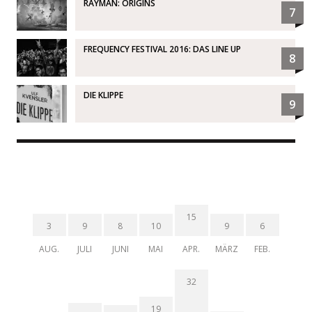
RAYMAN: ORIGINS
7
FREQUENCY FESTIVAL 2016: DAS LINE UP
8
DIE KLIPPE
9
15
3
9
8
10
9
6
AUG.
JULI
JUNI
MAI
APR.
MÄRZ
FEB.
32
19