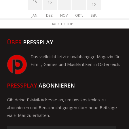
16
15
12
JAN.
DEZ.
NOV.
OKT.
SEP.
BACK TO TOP
ÜBER
PRESSPLAY
Das vielleicht letzte unabhängige Magazin für
Film- , Games und Musikkritiken in Österreich.
PRESSPLAY
ABONNIEREN
Gib deine E-Mail-Adresse an, um uns kostenlos zu
abonnieren und Benachrichtigungen über neue Beiträge
via E-Mail zu erhalten.