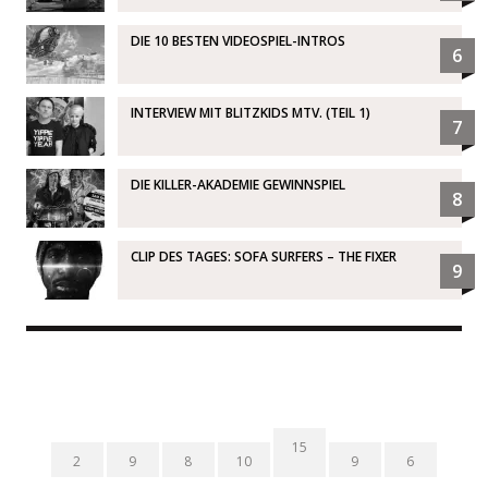
DIE 10 BESTEN VIDEOSPIEL-INTROS
6
INTERVIEW MIT BLITZKIDS MTV. (TEIL 1)
7
DIE KILLER-AKADEMIE GEWINNSPIEL
8
CLIP DES TAGES: SOFA SURFERS – THE FIXER
9
15
2
9
8
10
9
6