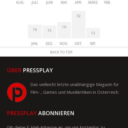
AUG.
JULI
JUNI
MAI
APR.
MÄRZ
FEB.
32
19
16
15
12
JAN.
DEZ.
NOV.
OKT.
SEP.
BACK TO TOP
ÜBER
PRESSPLAY
Das vielleicht letzte unabhängige Magazin für
Film- , Games und Musikkritiken in Österreich.
PRESSPLAY
ABONNIEREN
Gib deine E-Mail-Adresse an, um uns kostenlos zu