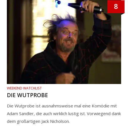
8
WEEKEND WATCHLIST
DIE WUTPROBE
Die Wutprobe ist ausnahmsweise mal eine Komödie mit
Adam Sandler, die auch wirklich lustig ist. Vorwiegend dank
dem großartigen Jack Nicholson.