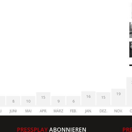
19
16
15
15
8
10
9
6
I
JUNI
MAI
APR.
MÄRZ
FEB.
JAN.
DEZ.
NOV.
O
PRESSPLAY
ABONNIEREN
PR