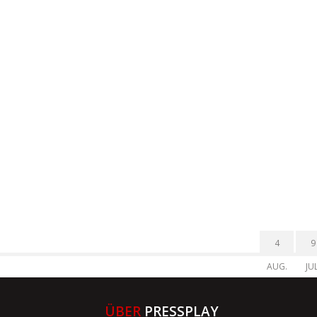
4
9
AUG.
JUL
ÜBER
PRESSPLAY