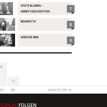
SPÄTE BLUMEN –
7
HERBSTGESCHICHTEN
BEHEMOTH
8
EXERCISE BIKE
9
32
12
KT.
SEP.
BACK TO TOP
ESSPLAY
FOLGEN