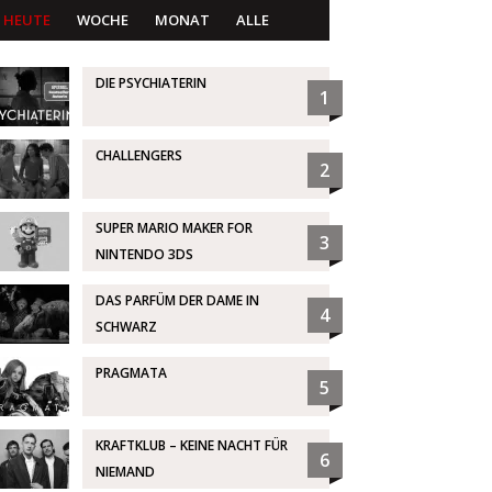
HEUTE
WOCHE
MONAT
ALLE
DIE PSYCHIATERIN
1
CHALLENGERS
2
SUPER MARIO MAKER FOR
3
NINTENDO 3DS
DAS PARFÜM DER DAME IN
4
SCHWARZ
PRAGMATA
5
KRAFTKLUB – KEINE NACHT FÜR
6
NIEMAND