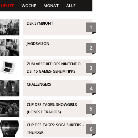
HEUTE
WOCHE
MONAT
ALLE
DER SYMBIONT
1
JAGDSAISON
2
ZUM ABSCHIED DES NINTENDO
3
DS: 15 GAMES-GEHEIMTIPPS
CHALLENGERS
4
CLIP DES TAGES: SHOWGIRLS
5
(HONEST TRAILERS)
CLIP DES TAGES: SOFA SURFERS –
6
THE FIXER