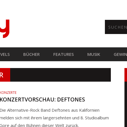
VELS
BÜCHER
FEATURES
MUSIK
GEWIN
R
KONZERTE
KONZERTVORSCHAU: DEFTONES
Die Alternative-Rock Band Deftones aus Kalifornien
melden sich mit ihrem langersehnten und 8. Studioalbum
Gore auf den Bühnen dieser Welt zurück.