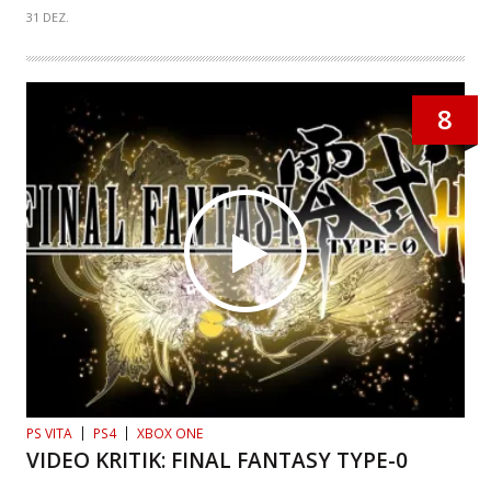
31 DEZ.
8
PS VITA
PS4
XBOX ONE
VIDEO KRITIK: FINAL FANTASY TYPE-0