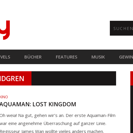
VELS
BÜCHER
FEATURES
MUSIK
GEWIN
NDGREN
KINO
AQUAMAN: LOST KINGDOM
Oh weia! Na gut, gehen wir’s an. Der erste Aquaman-Film
war eine angenehme Überraschung auf ganzer Linie.
Regisseur James Wan wollte vieles anders machen.