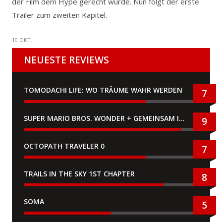
der Film dem Hype gerecht wurde. Nun folgt der erste
Trailer zum zweiten Kapitel.
10 OKT.
NEUESTE REVIEWS
TOMODACHI LIFE: WO TRÄUME WAHR WERDEN
7
SUPER MARIO BROS. WONDER + GEMEINSAM IM BELLABEL-PARK
9
OCTOPATH TRAVELER 0
7
TRAILS IN THE SKY 1ST CHAPTER
8
SOMA
5