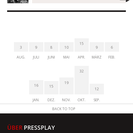
15
3
9
8
10
9
6
AUG.
JULI
JUNI
MAI
APR.
MÄRZ
FEB.
32
19
16
15
12
JAN.
DEZ.
NOV.
OKT.
SEP.
BACK TO TOP
ÜBER
PRESSPLAY