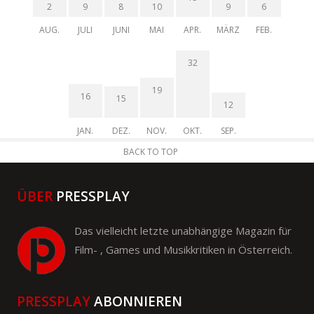
2
9
8
10
9
6
AUG.
JULI
JUNI
MAI
APR.
MÄRZ
FEB.
32
19
16
15
12
JAN.
DEZ.
NOV.
OKT.
SEP.
BACK TO TOP
ÜBER
PRESSPLAY
Das vielleicht letzte unabhängige Magazin für
Film- , Games und Musikkritiken in Österreich.
PRESSPLAY
ABONNIEREN