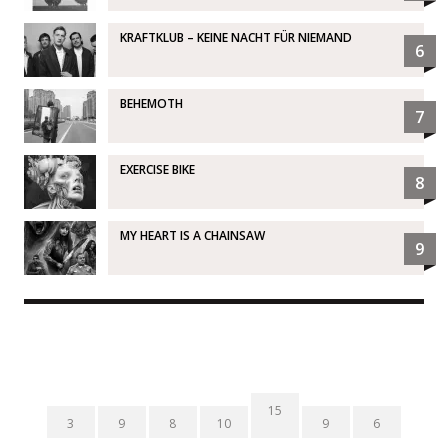
KRAFTKLUB – KEINE NACHT FÜR NIEMAND
6
BEHEMOTH
7
EXERCISE BIKE
8
MY HEART IS A CHAINSAW
9
15
3
9
8
10
9
6