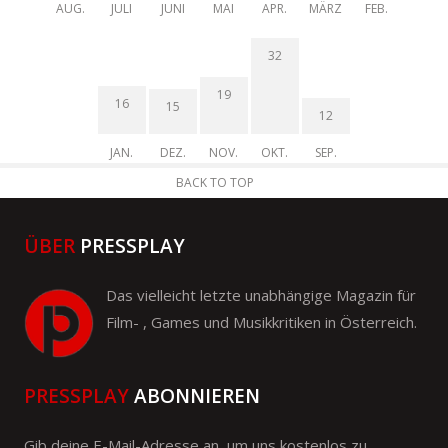
AUG.
JULI
JUNI
MAI
APR.
MÄRZ
FEB.
32
19
16
15
12
JAN.
DEZ.
NOV.
OKT.
SEP.
BACK TO TOP
ÜBER
PRESSPLAY
Das vielleicht letzte unabhängige Magazin für
Film- , Games und Musikkritiken in Österreich.
PRESSPLAY
ABONNIEREN
Gib deine E-Mail-Adresse an, um uns kostenlos zu