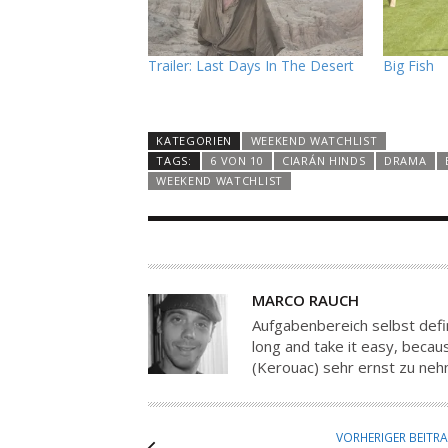
Trailer: Last Days In The Desert
Big Fish
KATEGORIEN
WEEKEND WATCHLIST
TAGS:
6 VON 10
CIARÁN HINDS
DRAMA
WEEKEND WATCHLIST
A
MARCO RAUCH
U
Aufgabenbereich selbst defin
T
long and take it easy, because
(Kerouac) sehr ernst zu ne
O
R
VORHERIGER BEITR