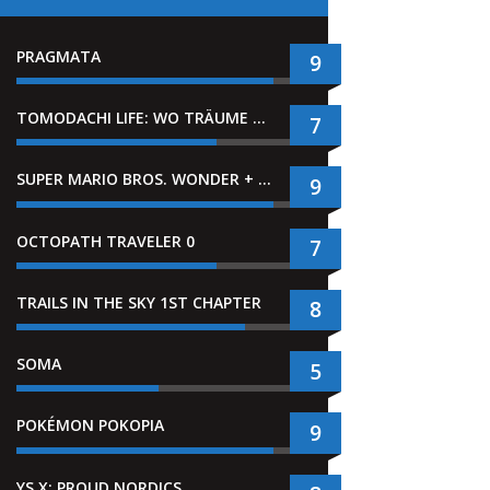
PRAGMATA
9
TOMODACHI LIFE: WO TRÄUME WAHR WERDEN
7
SUPER MARIO BROS. WONDER + GEMEINSAM IM BELLABEL-PARK
9
OCTOPATH TRAVELER 0
7
TRAILS IN THE SKY 1ST CHAPTER
8
SOMA
5
POKÉMON POKOPIA
9
YS X: PROUD NORDICS