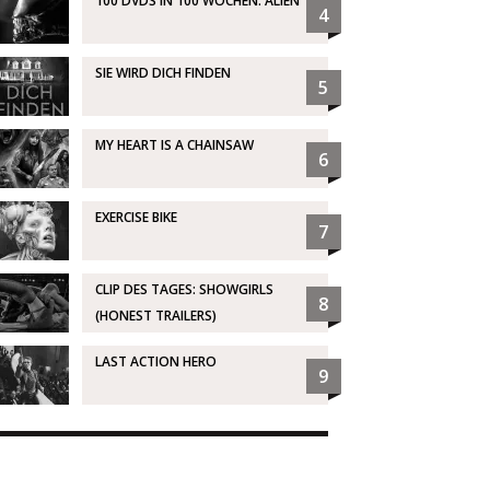
100 DVDS IN 100 WOCHEN: ALIEN
4
SIE WIRD DICH FINDEN
5
MY HEART IS A CHAINSAW
6
EXERCISE BIKE
7
CLIP DES TAGES: SHOWGIRLS
8
(HONEST TRAILERS)
LAST ACTION HERO
9