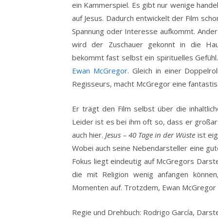
ein Kammerspiel. Es gibt nur wenige handeln
auf Jesus. Dadurch entwickelt der Film scho
Spannung oder Interesse aufkommt. Anderer
wird der Zuschauer gekonnt in die Hau
bekommt fast selbst ein spirituelles Gefühl
Ewan McGregor
. Gleich in einer Doppelr
Regisseurs, macht McGregor eine fantastisc
Er trägt den Film selbst über die inhaltl
Leider ist es bei ihm oft so, dass er großar
auch hier.
Jesus – 40 Tage in der Wüste
ist ei
Wobei auch seine Nebendarsteller eine gut
Fokus liegt eindeutig auf McGregors Darste
die mit Religion wenig anfangen können
Momenten auf. Trotzdem, Ewan McGregor be
Regie und Drehbuch: Rodrigo García, Darste