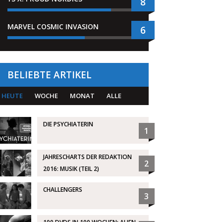
8
MARVEL COSMIC INVASION
6
BELIEBTE ARTIKEL
HEUTE
WOCHE
MONAT
ALLE
DIE PSYCHIATERIN
1
JAHRESCHARTS DER REDAKTION
2
2016: MUSIK (TEIL 2)
CHALLENGERS
3