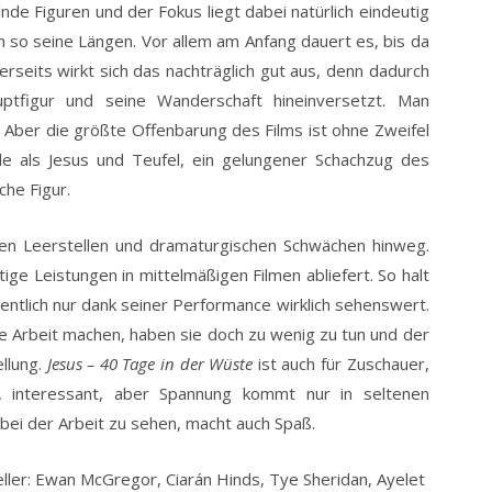
de Figuren und der Fokus liegt dabei natürlich eindeutig
n so seine Längen. Vor allem am Anfang dauert es, bis da
seits wirkt sich das nachträglich gut aus, denn dadurch
ptfigur und seine Wanderschaft hineinversetzt. Man
. Aber die größte Offenbarung des Films ist ohne Zweifel
olle als Jesus und Teufel, ein gelungener Schachzug des
he Figur.
ichen Leerstellen und dramaturgischen Schwächen hinweg.
tige Leistungen in mittelmäßigen Filmen abliefert. So halt
gentlich nur dank seiner Performance wirklich sehenswert.
e Arbeit machen, haben sie doch zu wenig zu tun und der
llung.
Jesus – 40 Tage in der Wüste
ist auch für Zuschauer,
, interessant, aber Spannung kommt nur in seltenen
i der Arbeit zu sehen, macht auch Spaß.
ller: Ewan McGregor, Ciarán Hinds, Tye Sheridan, Ayelet