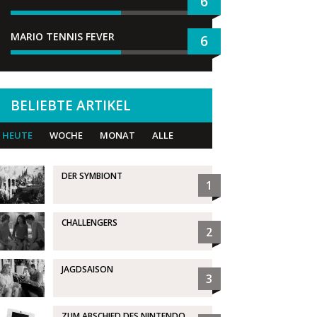
6
MARIO TENNIS FEVER
6
BELIEBTE ARTIKEL
HEUTE
WOCHE
MONAT
ALLE
DER SYMBIONT
1
CHALLENGERS
2
JAGDSAISON
3
ZUM ABSCHIED DES NINTENDO