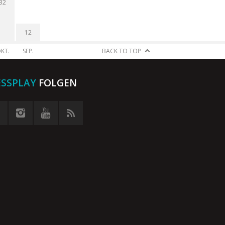
32
12
KT.
SEP.
BACK TO TOP
ESSPLAY
FOLGEN