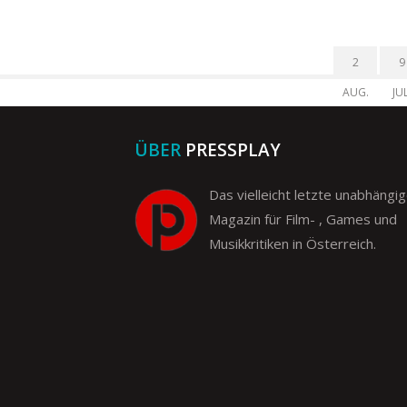
2
9
AUG.
JUL
ÜBER
PRESSPLAY
Das vielleicht letzte unabhängi
Magazin für Film- , Games und
Musikkritiken in Österreich.