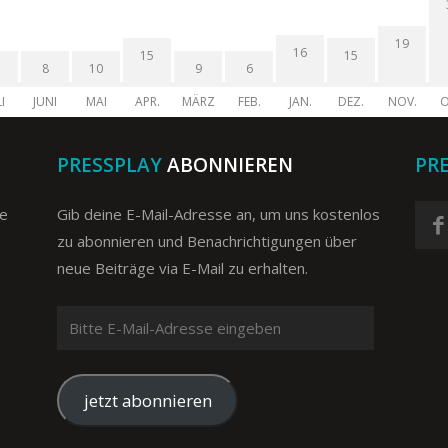
19
16
15
15
8
10
9
6
I
JUNI
MAI
APR.
MÄRZ
FEB.
JAN.
DEZ.
NOV.
O
PRESSPLAY
ABONNIEREN
PR
ge
Gib deine E-Mail-Adresse an, um uns kostenlos
zu abonnieren und Benachrichtigungen über
neue Beiträge via E-Mail zu erhalten.
Bitte
E-
Mail-
Adresse
jetzt abonnieren
eingeben