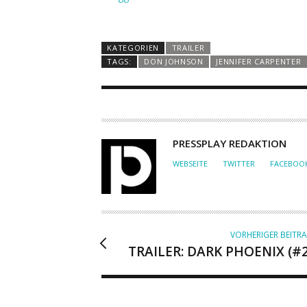
KATEGORIEN
TRAILER
TAGS:
DON JOHNSON
JENNIFER CARPENTER
A
PRESSPLAY REDAKTION
U
WEBSEITE
TWITTER
FACEBOO
T
O
R
VORHERIGER BEITR
TRAILER: DARK PHOENIX (#2