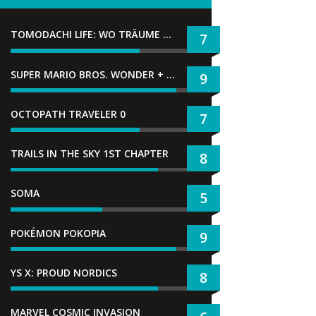
TOMODACHI LIFE: WO TRÄUME WAHR WERDEN
7
SUPER MARIO BROS. WONDER + GEMEINSAM IM BELLABEL-PARK
9
OCTOPATH TRAVELER 0
7
TRAILS IN THE SKY 1ST CHAPTER
8
SOMA
5
POKÉMON POKOPIA
9
YS X: PROUD NORDICS
8
MARVEL COSMIC INVASION