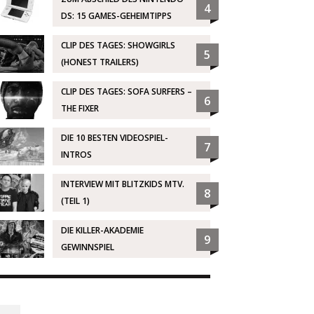
4
DS: 15 GAMES-GEHEIMTIPPS
CLIP DES TAGES: SHOWGIRLS
5
(HONEST TRAILERS)
CLIP DES TAGES: SOFA SURFERS –
6
THE FIXER
DIE 10 BESTEN VIDEOSPIEL-
7
INTROS
INTERVIEW MIT BLITZKIDS MTV.
8
(TEIL 1)
DIE KILLER-AKADEMIE
9
GEWINNSPIEL