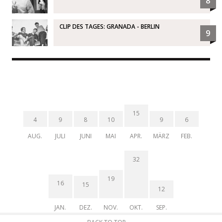
8
CLIP DES TAGES: GRANADA - BERLIN
9
15
4
9
8
10
9
6
AUG.
JULI
JUNI
MAI
APR.
MÄRZ
FEB.
32
19
16
15
12
JAN.
DEZ.
NOV.
OKT.
SEP.