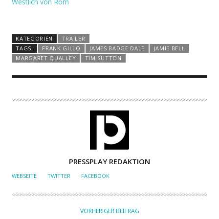
Westlich von Rom
KATEGORIEN
TRAILER
TAGS:
FRANK GILLO
JAMES BADGE DALE
JAMIE BELL
MARGARET QUALLEY
TIM SUTTON
A
PRESSPLAY REDAKTION
U
WEBSEITE
TWITTER
FACEBOOK
T
O
R
VORHERIGER BEITRAG