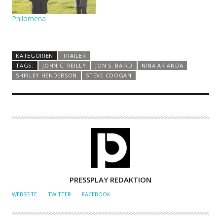
Philomena
KATEGORIEN
TRAILER
TAGS:
JOHN C. REILLY
JON S. BAIRD
NINA ARIANDA
SHIRLEY HENDERSON
STEVE COOGAN
A
PRESSPLAY REDAKTION
U
WEBSEITE
TWITTER
FACEBOOK
T
O