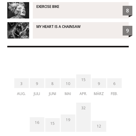
EXERCISE BIKE
8
MY HEART IS A CHAINSAW
9
15
3
9
8
10
9
6
AUG.
JULI
JUNI
MAI
APR.
MÄRZ
FEB.
32
19
16
15
12