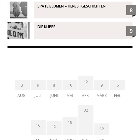
SPÄTE BLUMEN – HERBSTGESCHICHTEN
8
DIE KLIPPE
9
15
3
9
8
10
9
6
AUG.
JULI
JUNI
MAI
APR.
MÄRZ
FEB.
32
19
16
15
12