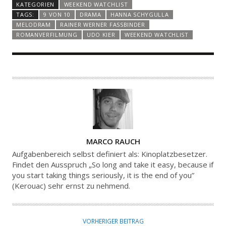
KATEGORIEN
WEEKEND WATCHLIST
TAGS:
9 VON 10
DRAMA
HANNA SCHYGULLA
MELODRAM
RAINER WERNER FASSBINDER
ROMANVERFILMUNG
UDO KIER
WEEKEND WATCHLIST
A
MARCO RAUCH
U
Aufgabenbereich selbst definiert als: Kinoplatzbesetzer.
T
Findet den Ausspruch „So long and take it easy, because if
you start taking things seriously, it is the end of you”
O
(Kerouac) sehr ernst zu nehmend.
R
VORHERIGER BEITRAG