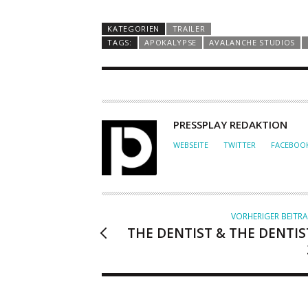
KATEGORIEN
TRAILER
TAGS:
APOKALYPSE
AVALANCHE STUDIOS
A
PRESSPLAY REDAKTION
U
WEBSEITE
TWITTER
FACEBOO
T
O
R
VORHERIGER BEITR
THE DENTIST & THE DENTIS