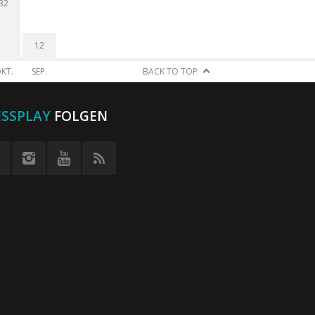
32
12
KT.
SEP.
BACK TO TOP
ESSPLAY
FOLGEN