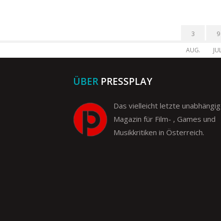
3
9
AUG.
JUL
ÜBER
PRESSPLAY
Das vielleicht letzte unabhängi
Magazin für Film- , Games und
Musikkritiken in Österreich.