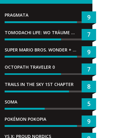
PRAGMATA
9
TOMODACHI LIFE: WO TRÄUME WAHR WERDEN
7
SUPER MARIO BROS. WONDER + GEMEINSAM IM BELLABEL-PARK
9
OCTOPATH TRAVELER 0
7
TRAILS IN THE SKY 1ST CHAPTER
8
SOMA
5
POKÉMON POKOPIA
9
YS X: PROUD NORDICS