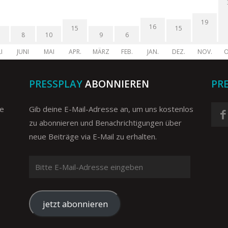
19
16
15
15
8
10
9
6
I
JUNI
MAI
APR.
MÄRZ
FEB.
JAN.
DEZ.
NOV.
O
PRESSPLAY
ABONNIEREN
PR
ge
Gib deine E-Mail-Adresse an, um uns kostenlos
zu abonnieren und Benachrichtigungen über
neue Beiträge via E-Mail zu erhalten.
Bitte
E-
Mail-
Adresse
jetzt abonnieren
eingeben