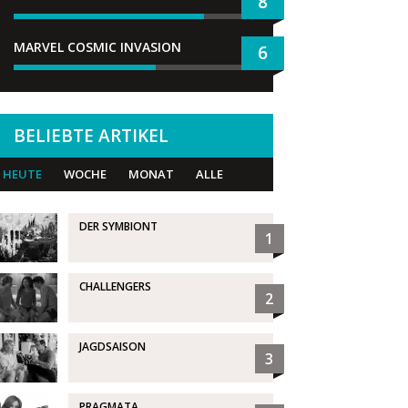
8
MARVEL COSMIC INVASION
6
BELIEBTE ARTIKEL
HEUTE
WOCHE
MONAT
ALLE
DER SYMBIONT
1
CHALLENGERS
2
JAGDSAISON
3
PRAGMATA