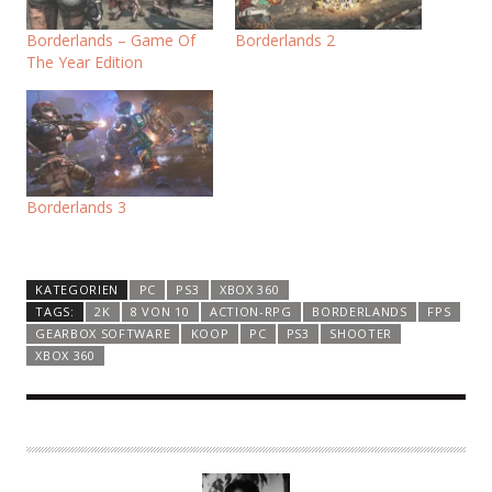
Borderlands – Game Of
Borderlands 2
The Year Edition
Borderlands 3
KATEGORIEN
PC
PS3
XBOX 360
TAGS:
2K
8 VON 10
ACTION-RPG
BORDERLANDS
FPS
GEARBOX SOFTWARE
KOOP
PC
PS3
SHOOTER
XBOX 360