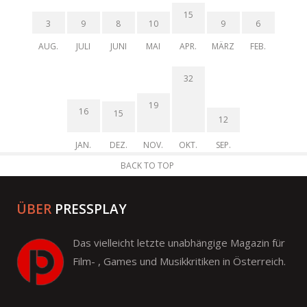
15
3
9
8
10
9
6
AUG.
JULI
JUNI
MAI
APR.
MÄRZ
FEB.
32
19
16
15
12
JAN.
DEZ.
NOV.
OKT.
SEP.
BACK TO TOP
ÜBER
PRESSPLAY
Das vielleicht letzte unabhängige Magazin für
Film- , Games und Musikkritiken in Österreich.