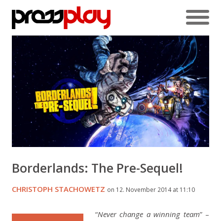
Borderlands: The Pre-Sequel!
CHRISTOPH STACHOWETZ
on 12. November 2014 at 11:10
“
Never change a winning team
” –