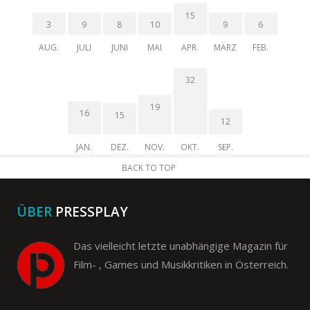
15
3
9
8
10
9
6
AUG.
JULI
JUNI
MAI
APR.
MÄRZ
FEB.
32
19
16
15
12
JAN.
DEZ.
NOV.
OKT.
SEP.
BACK TO TOP
ÜBER
PRESSPLAY
Das vielleicht letzte unabhängige Magazin für
Film- , Games und Musikkritiken in Österreich.