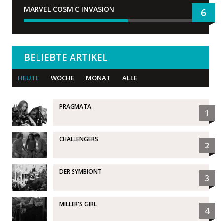
MARVEL COSMIC INVASION
6
BELIEBTE ARTIKEL
HEUTE
WOCHE
MONAT
ALLE
PRAGMATA
1
CHALLENGERS
2
DER SYMBIONT
3
MILLER'S GIRL
4