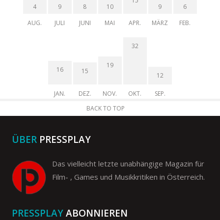
15
4
9
8
10
9
6
AUG.
JULI
JUNI
MAI
APR.
MÄRZ
FEB.
32
19
16
15
12
JAN.
DEZ.
NOV.
OKT.
SEP.
BACK TO TOP
ÜBER
PRESSPLAY
Das vielleicht letzte unabhängige Magazin für
Film- , Games und Musikkritiken in Österreich.
PRESSPLAY
ABONNIEREN