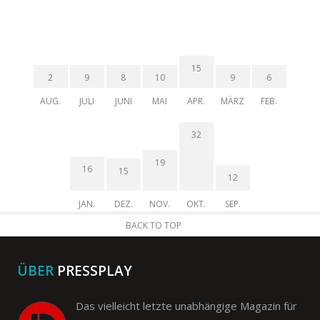
15
2
9
8
10
9
6
AUG.
JULI
JUNI
MAI
APR.
MÄRZ
FEB.
32
19
16
15
12
JAN.
DEZ.
NOV.
OKT.
SEP.
BACK TO TOP
ÜBER
PRESSPLAY
Das vielleicht letzte unabhängige Magazin für