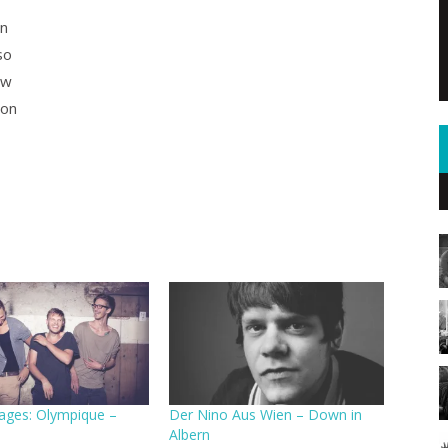
on
so
ow
ion
Tages: Olympique –
Der Nino Aus Wien – Down in
Albern