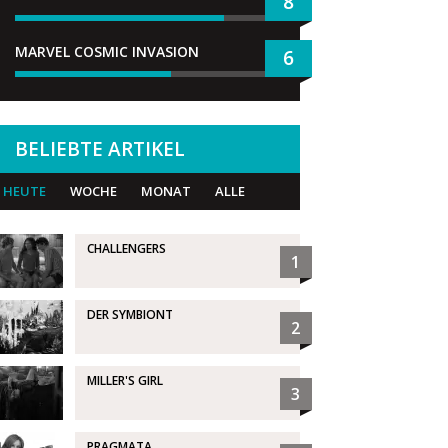
8
MARVEL COSMIC INVASION
6
BELIEBTE ARTIKEL
HEUTE
WOCHE
MONAT
ALLE
CHALLENGERS
1
DER SYMBIONT
2
MILLER'S GIRL
3
PRAGMATA