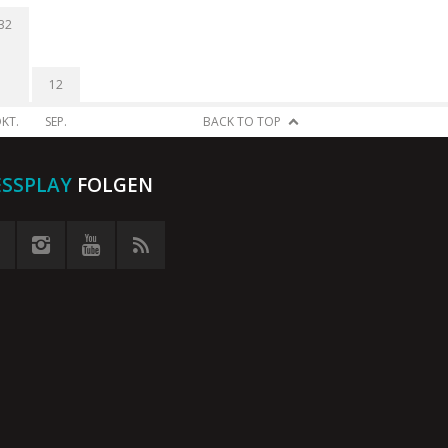
32
12
KT.
SEP.
BACK TO TOP
ESSPLAY
FOLGEN