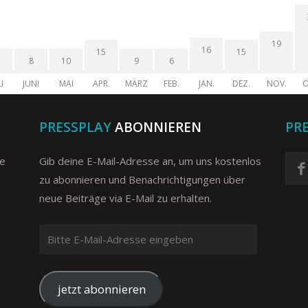
19
16
15
15
8
10
9
6
I
JUNI
MAI
APR.
MÄRZ
FEB.
JAN.
DEZ.
NOV.
O
PRESSPLAY
ABONNIEREN
PR
ge
Gib deine E-Mail-Adresse an, um uns kostenlos
zu abonnieren und Benachrichtigungen über
neue Beiträge via E-Mail zu erhalten.
Bitte
E-
Mail-
Adresse
jetzt abonnieren
eingeben