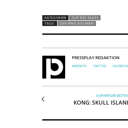
KATEGORIEN
CLIP DES TAGES
TAGS:
DER NINO AUS WIEN
A
PRESSPLAY REDAKTION
U
WEBSEITE
TWITTER
FACEBOO
T
O
R
VORHERIGER BEITR
KONG: SKULL ISLAN