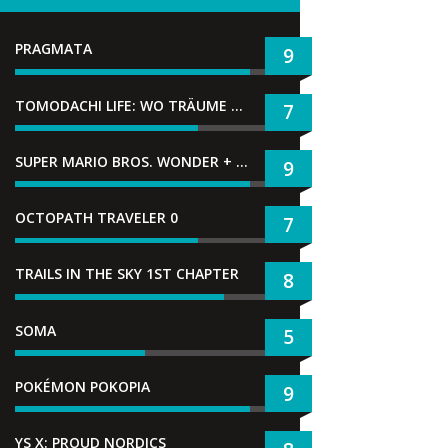
PRAGMATA
9
TOMODACHI LIFE: WO TRÄUME WAHR WERDEN
7
SUPER MARIO BROS. WONDER + GEMEINSAM IM BELLABEL-PARK
9
OCTOPATH TRAVELER 0
7
TRAILS IN THE SKY 1ST CHAPTER
8
SOMA
5
POKÉMON POKOPIA
9
YS X: PROUD NORDICS