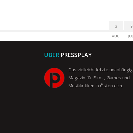
3
9
AUG.
JUL
ÜBER
PRESSPLAY
Das vielleicht letzte unabhängi
Magazin für Film- , Games und
Musikkritiken in Österreich.