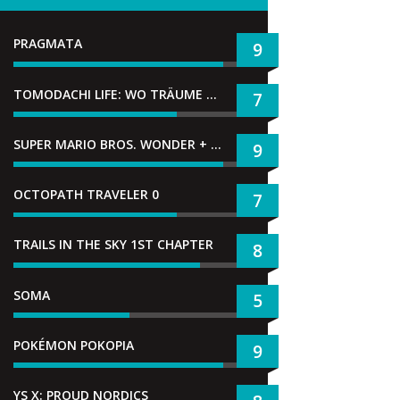
PRAGMATA
9
TOMODACHI LIFE: WO TRÄUME WAHR WERDEN
7
SUPER MARIO BROS. WONDER + GEMEINSAM IM BELLABEL-PARK
9
OCTOPATH TRAVELER 0
7
TRAILS IN THE SKY 1ST CHAPTER
8
SOMA
5
POKÉMON POKOPIA
9
YS X: PROUD NORDICS