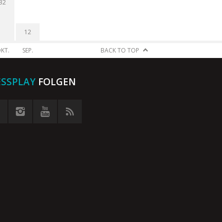
32
12
KT.
SEP.
BACK TO TOP
ESSPLAY
FOLGEN