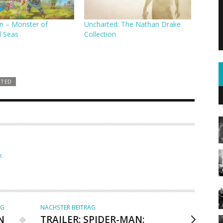
n – Monster of
Uncharted: The Nathan Drake
d Seas
Collection
TED
K
AG
NÄCHSTER BEITRAG
N
TRAILER: SPIDER-MAN: