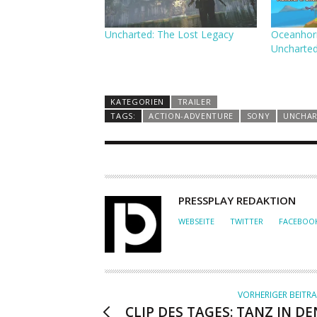
Uncharted: The Lost Legacy
Oceanhor
Uncharte
KATEGORIEN
TRAILER
TAGS:
ACTION-ADVENTURE
SONY
UNCHAR
A
PRESSPLAY REDAKTION
U
WEBSEITE
TWITTER
FACEBOO
T
O
R
VORHERIGER BEITR
CLIP DES TAGES: TANZ IN DE