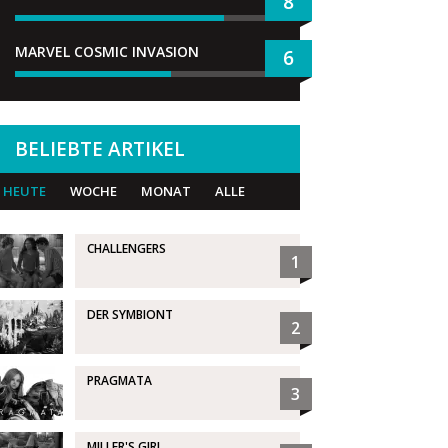
8
MARVEL COSMIC INVASION
6
BELIEBTE ARTIKEL
HEUTE
WOCHE
MONAT
ALLE
CHALLENGERS
1
DER SYMBIONT
2
PRAGMATA
3
MILLER'S GIRL