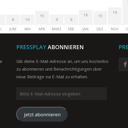
19
16
15
15
8
10
9
6
I
JUNI
MAI
APR.
MÄRZ
FEB.
JAN.
DEZ.
NOV.
O
PRESSPLAY
ABONNIEREN
PR
ge
Gib deine E-Mail-Adresse an, um uns kostenlos
zu abonnieren und Benachrichtigungen über
neue Beiträge via E-Mail zu erhalten.
Bitte
E-
Mail-
Adresse
jetzt abonnieren
eingeben