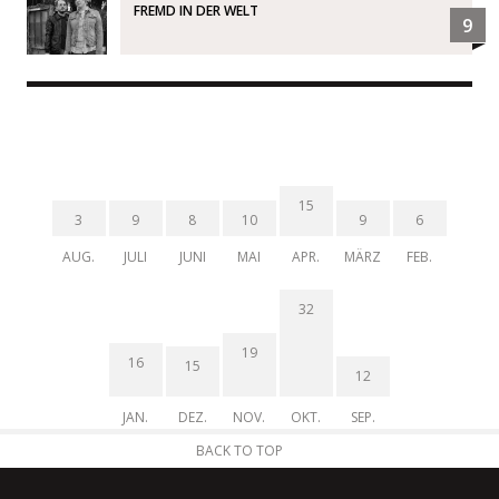
FREMD IN DER WELT
9
15
3
9
8
10
9
6
AUG.
JULI
JUNI
MAI
APR.
MÄRZ
FEB.
32
19
16
15
12
JAN.
DEZ.
NOV.
OKT.
SEP.
BACK TO TOP