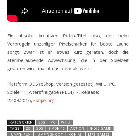
Ein absolut kreativer Retro-Titel also, der beim
Verprügeln unzähliger Pixelschurken für beste Laune
sorgt. Zwar ist er etwas kurz geraten, doch die
atemberaubende Abwechslung, die in der Spielzeit
geboten wird, macht das mehr als wett.
Plattform: 3DS (eShop, Version getestet), Wii U, PC,
Spieler: 1, Altersfreigabe (PEGI): 7, Release:
22.09.2016,
konjak.org
KATEGORIEN
3DS
PC
WII U
TAGS:
2D
3DS
8 VON 10
ACTION
INDIE GAME
JUMP'N'RUN
JUMP'N'SHOOT
KONJAK
MP2 GAMES