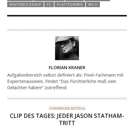
NINTENDO ESHOP
PC
PLATTFORMER
WII U
A
FLORIAN KRANER
U
Aufgabenbereich selbst definiert als: Pixel-Fachmann mit
T
Expertenausweis. Findet ”Das Fürchterliche muß sein
Gelächter haben!” zutreffend.
O
R
VORHERIGER BEITRAG
CLIP DES TAGES: JEDER JASON STATHAM-
TRITT