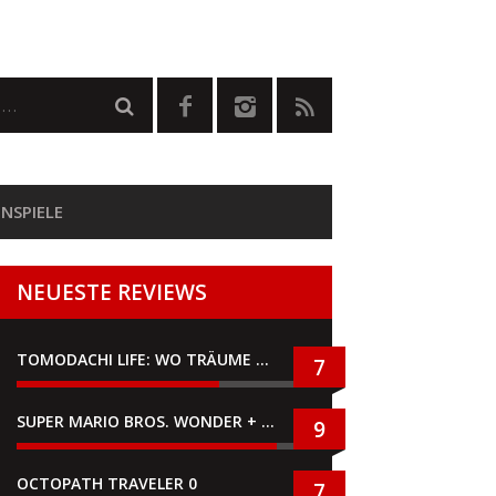
NSPIELE
NEUESTE REVIEWS
TOMODACHI LIFE: WO TRÄUME WAHR WERDEN
7
SUPER MARIO BROS. WONDER + GEMEINSAM IM BELLABEL-PARK
9
OCTOPATH TRAVELER 0
7