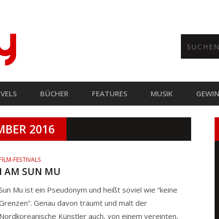
VELS
BÜCHER
FEATURES
MUSIK
GEWIN
MBER 2016
FILM-FESTIVALS
I AM SUN MU
Sun Mu ist ein Pseudonym und heißt soviel wie “keine
Grenzen”. Genau davon träumt und malt der
Nordkoreanische Künstler auch, von einem vereinten,