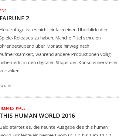
3DS
FAIRUNE 2
Heutzutage ist es nicht einfach einen Überblick über
Spiele-Releases zu haben. Manche Titel schreien
ohrenbetäubend über Monate hinweg nach
Aufmerksamkeit, während andere Produktionen völlig
unbemerkt in den digitalen Shops der Konsolenhersteller
versinken.
24 NOV.
FILM-FESTIVALS
THIS HUMAN WORLD 2016
Bald startet es, die neunte Ausgabe des this human
world Filmfestivals bespielt vom 01.12. bis zum 11.12.