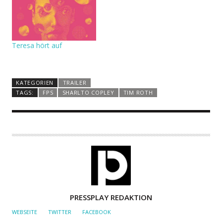
Teresa hört auf
KATEGORIEN
TRAILER
TAGS:
FPS
SHARLTO COPLEY
TIM ROTH
A
PRESSPLAY REDAKTION
U
WEBSEITE
TWITTER
FACEBOOK
T