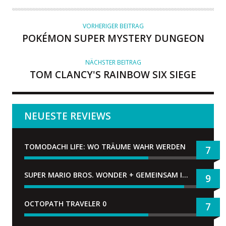
O
R
VORHERIGER BEITRAG
POKÉMON SUPER MYSTERY DUNGEON
NÄCHSTER BEITRAG
TOM CLANCY'S RAINBOW SIX SIEGE
NEUESTE REVIEWS
TOMODACHI LIFE: WO TRÄUME WAHR WERDEN
7
SUPER MARIO BROS. WONDER + GEMEINSAM IM BELLABEL-PARK
9
OCTOPATH TRAVELER 0
7