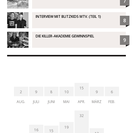
7
INTERVIEW MIT BLITZKIDS MTV. (TEIL 1)
8
DIE KILLER-AKADEMIE GEWINNSPIEL
9
15
2
9
8
10
9
6
AUG.
JULI
JUNI
MAI
APR.
MÄRZ
FEB.
32
19
16
15