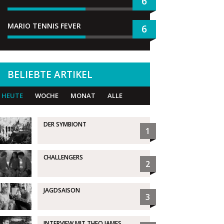
6
MARIO TENNIS FEVER
6
BELIEBTE ARTIKEL
HEUTE
WOCHE
MONAT
ALLE
DER SYMBIONT
1
CHALLENGERS
2
JAGDSAISON
3
INTERVIEW MIT THEO JAMES