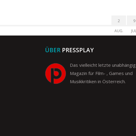
2
9
AUG.
JUL
ÜBER
PRESSPLAY
Das vielleicht letzte unabhängi
Magazin für Film- , Games und
Musikkritiken in Österreich.