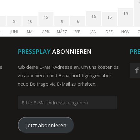
19
16
15
15
8
10
9
6
I
JUNI
MAI
APR.
MÄRZ
FEB.
JAN.
DEZ.
NOV.
O
PRESSPLAY
ABONNIEREN
PR
ge
Gib deine E-Mail-Adresse an, um uns kostenlos
zu abonnieren und Benachrichtigungen über
neue Beiträge via E-Mail zu erhalten.
Bitte
E-
Mail-
Adresse
jetzt abonnieren
eingeben