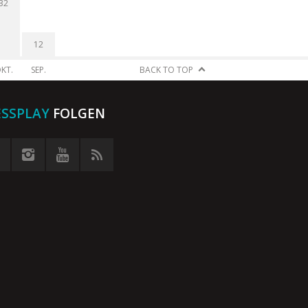
32
12
KT.
SEP.
BACK TO TOP
ESSPLAY
FOLGEN