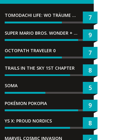
TOMODACHI LIFE: WO TRÄUME WAHR WERDEN
7
SUPER MARIO BROS. WONDER + GEMEINSAM IM BELLABEL-PARK
9
OCTOPATH TRAVELER 0
7
TRAILS IN THE SKY 1ST CHAPTER
8
SOMA
5
POKÉMON POKOPIA
9
YS X: PROUD NORDICS
8
MARVEL COSMIC INVASION