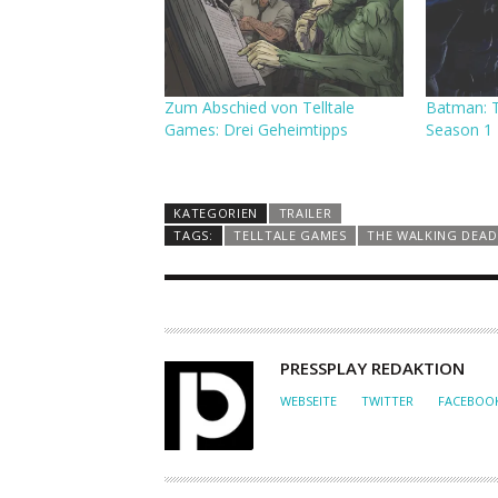
Zum Abschied von Telltale
Batman: T
Games: Drei Geheimtipps
Season 1
KATEGORIEN
TRAILER
TAGS:
TELLTALE GAMES
THE WALKING DEAD
A
PRESSPLAY REDAKTION
U
WEBSEITE
TWITTER
FACEBOO
T
O
R