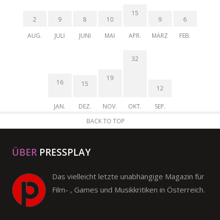
15
2
9
8
10
9
6
AUG.
JULI
JUNI
MAI
APR.
MÄRZ
FEB.
32
19
16
15
12
JAN.
DEZ.
NOV.
OKT.
SEP.
BACK TO TOP
ÜBER
PRESSPLAY
Das vielleicht letzte unabhängige Magazin für
Film- , Games und Musikkritiken in Österreich.