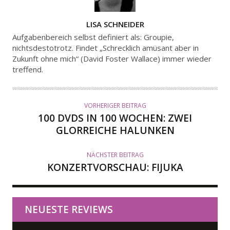
A
LISA SCHNEIDER
U
Aufgabenbereich selbst definiert als: Groupie,
T
nichtsdestotrotz. Findet „Schrecklich amüsant aber in
Zukunft ohne mich“ (David Foster Wallace) immer wieder
O
treffend.
R
VORHERIGER BEITRAG
100 DVDS IN 100 WOCHEN: ZWEI
GLORREICHE HALUNKEN
NÄCHSTER BEITRAG
KONZERTVORSCHAU: FIJUKA
NEUESTE REVIEWS