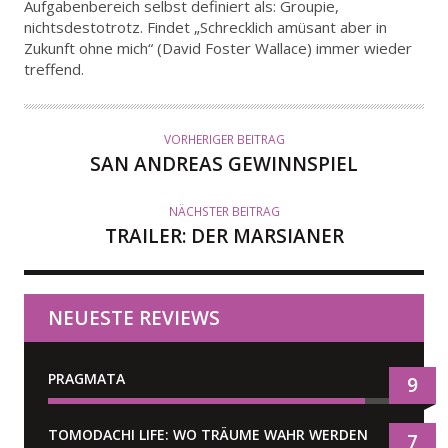
U
Aufgabenbereich selbst definiert als: Groupie,
T
nichtsdestotrotz. Findet „Schrecklich amüsant aber in
Zukunft ohne mich“ (David Foster Wallace) immer wieder
O
treffend.
R
VORHERIGER BEITRAG
SAN ANDREAS GEWINNSPIEL
NÄCHSTER BEITRAG
TRAILER: DER MARSIANER
NEUESTE REVIEWS
PRAGMATA
9
TOMODACHI LIFE: WO TRÄUME WAHR WERDEN
7