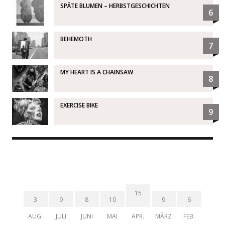
SPÄTE BLUMEN – HERBSTGESCHICHTEN
6
BEHEMOTH
7
MY HEART IS A CHAINSAW
8
EXERCISE BIKE
9
15
3
9
8
10
9
6
AUG.
JULI
JUNI
MAI
APR.
MÄRZ
FEB.