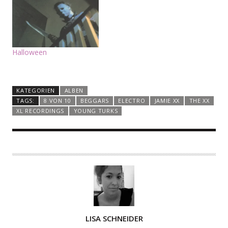
Halloween
KATEGORIEN
ALBEN
TAGS:
8 VON 10
BEGGARS
ELECTRO
JAMIE XX
THE XX
XL RECORDINGS
YOUNG TURKS
A
LISA SCHNEIDER