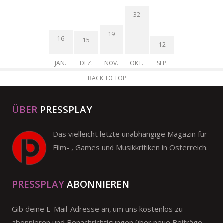
32
19
16
15
12
JAN.
DEZ.
NOV.
OKT.
SEP.
BACK TO TOP
ÜBER
PRESSPLAY
Das vielleicht letzte unabhängige Magazin für
Film- , Games und Musikkritiken in Österreich.
PRESSPLAY
ABONNIEREN
Gib deine E-Mail-Adresse an, um uns kostenlos zu
abonnieren und Benachrichtigungen über neue Beiträge