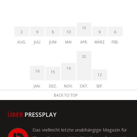
15
2
9
8
10
9
6
AUG.
JULI
JUNI
MAI
APR.
MÄRZ
FEB.
32
19
16
15
12
JAN.
DEZ.
NOV.
OKT.
SEP.
BACK TO TOP
ÜBER
PRESSPLAY
Das vielleicht letzte unabhängige Magazin für