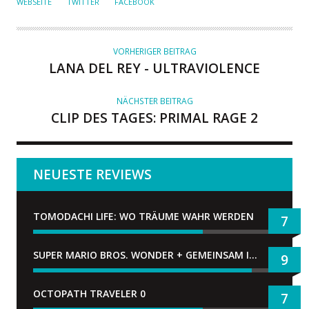
WEBSEITE
TWITTER
FACEBOOK
T
O
R
VORHERIGER BEITRAG
LANA DEL REY - ULTRAVIOLENCE
NÄCHSTER BEITRAG
CLIP DES TAGES: PRIMAL RAGE 2
NEUESTE REVIEWS
TOMODACHI LIFE: WO TRÄUME WAHR WERDEN
7
SUPER MARIO BROS. WONDER + GEMEINSAM IM BELLABEL-PARK
9
OCTOPATH TRAVELER 0
7