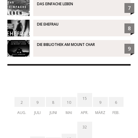
DAS EINFACHE LEBEN
7
DIE EHEFRAU
8
DIE BIBLIOTHEK AM MOUNT CHAR
9
15
2
9
8
10
9
6
AUG.
JULI
JUNI
MAI
APR.
MÄRZ
FEB.
32