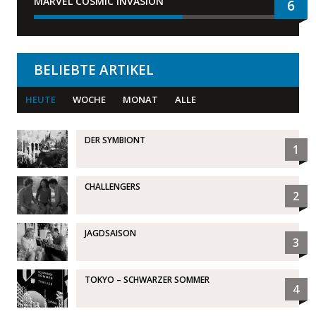
MARVEL COSMIC INVASION
6
BELIEBTE ARTIKEL
HEUTE
WOCHE
MONAT
ALLE
DER SYMBIONT
1
CHALLENGERS
2
JAGDSAISON
3
TOKYO – SCHWARZER SOMMER
4