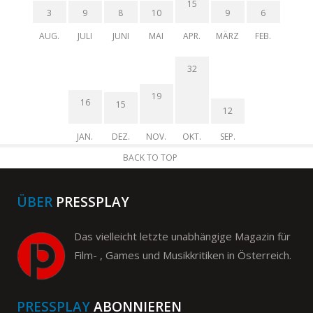
15
3
9
8
10
9
6
AUG.
JULI
JUNI
MAI
APR.
MÄRZ
FEB.
32
19
16
15
12
JAN.
DEZ.
NOV.
OKT.
SEP.
BACK TO TOP
ÜBER
PRESSPLAY
Das vielleicht letzte unabhängige Magazin für
Film- , Games und Musikkritiken in Österreich.
PRESSPLAY
ABONNIEREN