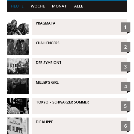
HEUTE
WOCHE
MONAT
ALLE
PRAGMATA
1
CHALLENGERS
2
DER SYMBIONT
3
MILLER'S GIRL
4
TOKYO – SCHWARZER SOMMER
5
DIE KLIPPE
6