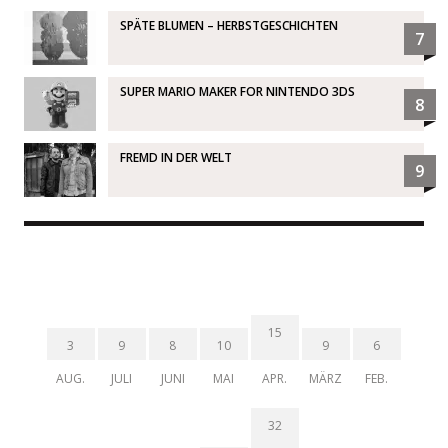
SPÄTE BLUMEN – HERBSTGESCHICHTEN
7
SUPER MARIO MAKER FOR NINTENDO 3DS
8
FREMD IN DER WELT
9
15
3
9
8
10
9
6
AUG.
JULI
JUNI
MAI
APR.
MÄRZ
FEB.
32