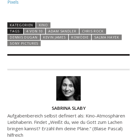
Pixels
KATEGORIEN
KINO
TAGS:
4 VON 10
ADAM SANDLER
CHRIS ROCK
DENNIS DUGAN
KEVIN JAMES
KOMÖDIE
SALMA HAYEK
SONY PICTURES
A
SABRINA SLABY
U
Aufgabenbereich selbst definiert als: Kino-Atmosphären
T
Liebhaberin. Findet „Weißt du, wie du Gott zum Lachen
bringen kannst? Erzähl ihm deine Pläne.“ (Blaise Pascal)
O
hilfreich
R