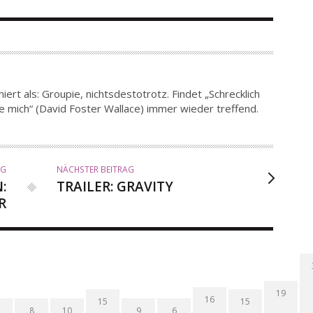
iert als: Groupie, nichtsdestotrotz. Findet „Schrecklich
e mich“ (David Foster Wallace) immer wieder treffend.
AG
NÄCHSTER BEITRAG
:
TRAILER: GRAVITY
R
19
16
15
15
8
10
9
6