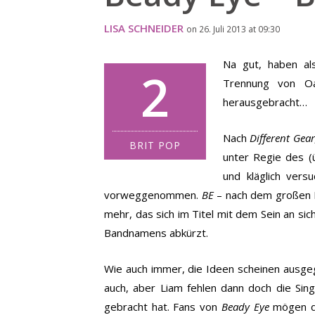
LISA SCHNEIDER
on 26. Juli 2013 at 09:30
Na gut, haben al
2
Trennung von O
herausgebracht…
Nach
Different Gear
BRIT POP
unter Regie des (
und kläglich vers
vorweggenommen.
BE
– nach dem großen E
mehr, das sich im Titel mit dem Sein an sic
Bandnamens abkürzt.
Wie auch immer, die Ideen scheinen ausgega
auch, aber Liam fehlen dann doch die Sing
gebracht hat. Fans von
Beady Eye
mögen de