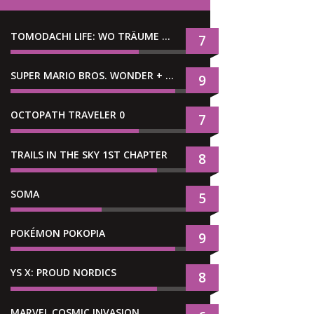
TOMODACHI LIFE: WO TRÄUME WAHR WERDEN
7
SUPER MARIO BROS. WONDER + GEMEINSAM IM BELLABEL-PARK
9
OCTOPATH TRAVELER 0
7
TRAILS IN THE SKY 1ST CHAPTER
8
SOMA
5
POKÉMON POKOPIA
9
YS X: PROUD NORDICS
8
MARVEL COSMIC INVASION