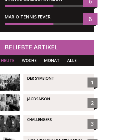
6
MARIO TENNIS FEVER
6
BELIEBTE ARTIKEL
HEUTE
WOCHE
MONAT
ALLE
DER SYMBIONT
1
JAGDSAISON
2
CHALLENGERS
3