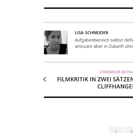
A
LISA SCHNEIDER
U
Aufgabenbereich selbst defin
T
amüsant aber in Zukunft ohn
O
R
VORHERIGER BEITR
FILMKRITIK IN ZWEI SÄTZEN
CLIFFHANGE
2
9