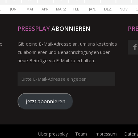
I
JUNI
MAI
APR.
MÄRZ
FEB.
JAN.
DEZ.
NOV.
O
PRESSPLAY
ABONNIEREN
PR
ge
Gib deine E-Mail-Adresse an, um uns kostenlos
zu abonnieren und Benachrichtigungen über
neue Beiträge via E-Mail zu erhalten.
Bitte
E-
Mail-
Adresse
jetzt abonnieren
eingeben
Über pressplay
Team
Impressum
Datens