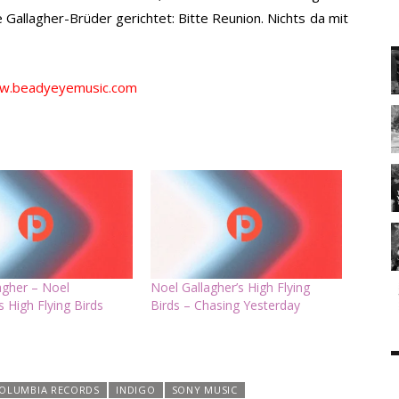
e Gallagher-Brüder gerichtet: Bitte Reunion. Nichts da mit
w.beadyeyemusic.com
agher – Noel
Noel Gallagher’s High Flying
s High Flying Birds
Birds – Chasing Yesterday
OLUMBIA RECORDS
INDIGO
SONY MUSIC