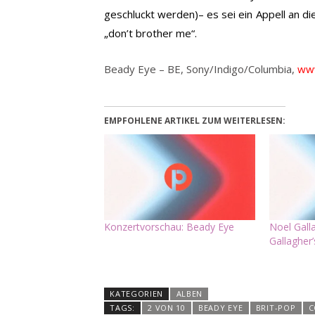
geschluckt werden)– es sei ein Appell an di
„don’t brother me“.
Beady Eye – BE, Sony/Indigo/Columbia,
ww
EMPFOHLENE ARTIKEL ZUM WEITERLESEN:
Konzertvorschau: Beady Eye
Noel Gall
Gallagher’
KATEGORIEN
ALBEN
TAGS:
2 VON 10
BEADY EYE
BRIT-POP
C