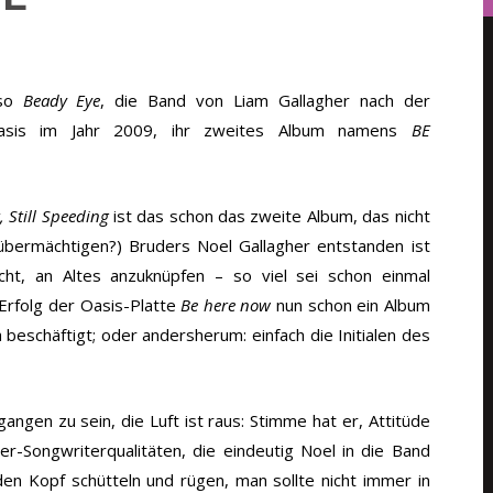
so
Beady Eye
, die Band von Liam Gallagher nach der
asis im Jahr 2009, ihr zweites Album namens
BE
, Still Speeding
ist das schon das zweite Album, das nicht
übermächtigen?) Bruders Noel Gallagher entstanden ist
ucht, an Altes anzuknüpfen – so viel sei schon einmal
rfolg der Oasis-Platte
Be here now
nun schon ein Album
h beschäftigt; oder andersherum: einfach die Initialen des
ngen zu sein, die Luft ist raus: Stimme hat er, Attitüde
er-Songwriterqualitäten, die eindeutig Noel in die Band
n Kopf schütteln und rügen, man sollte nicht immer in