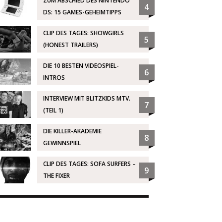
ZUM ABSCHIED DES NINTENDO
4
DS: 15 GAMES-GEHEIMTIPPS
CLIP DES TAGES: SHOWGIRLS
5
(HONEST TRAILERS)
DIE 10 BESTEN VIDEOSPIEL-
6
INTROS
INTERVIEW MIT BLITZKIDS MTV.
7
(TEIL 1)
DIE KILLER-AKADEMIE
8
GEWINNSPIEL
CLIP DES TAGES: SOFA SURFERS –
9
THE FIXER