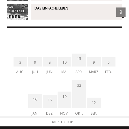
DAS EINFACHE LEBEN
9
15
3
9
8
10
9
6
AUG.
JULI
JUNI
MAI
APR.
MÄRZ
FEB.
32
19
16
15
12
JAN.
DEZ.
NOV.
OKT.
SEP.
BACK TO TOP