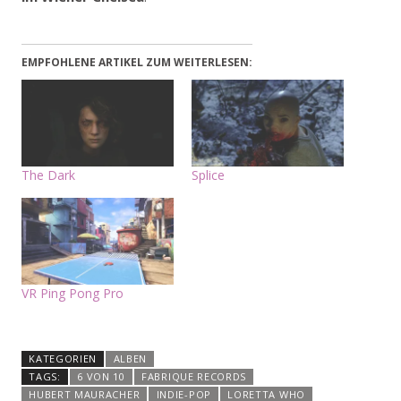
EMPFOHLENE ARTIKEL ZUM WEITERLESEN:
The Dark
Splice
VR Ping Pong Pro
KATEGORIEN
ALBEN
TAGS:
6 VON 10
FABRIQUE RECORDS
HUBERT MAURACHER
INDIE-POP
LORETTA WHO