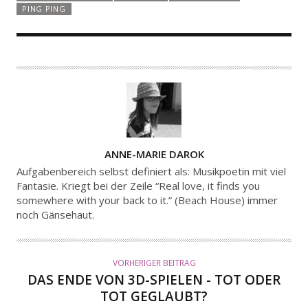
PING PING
A
ANNE-MARIE DAROK
U
Aufgabenbereich selbst definiert als: Musikpoetin mit viel
T
Fantasie. Kriegt bei der Zeile “Real love, it finds you
somewhere with your back to it.” (Beach House) immer
O
noch Gänsehaut.
R
VORHERIGER BEITRAG
DAS ENDE VON 3D-SPIELEN - TOT ODER
TOT GEGLAUBT?