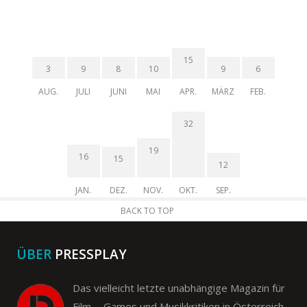
15
3
9
8
10
9
6
AUG.
JULI
JUNI
MAI
APR.
MÄRZ
FEB.
32
19
16
15
12
JAN.
DEZ.
NOV.
OKT.
SEP.
BACK TO TOP
ÜBER
PRESSPLAY
Das vielleicht letzte unabhängige Magazin für
Film- , Games und Musikkritiken in Österreich.