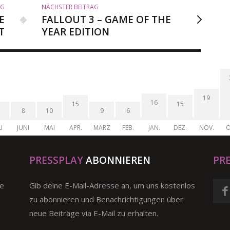
AG
NÄCHSTER BEITRAG
E
FALLOUT 3 – GAME OF THE
T
YEAR EDITION
19
16
15
15
8
10
9
6
I
JUNI
MAI
APR.
MÄRZ
FEB.
JAN.
DEZ.
NOV.
O
PRESSPLAY
ABONNIEREN
PR
ge
Gib deine E-Mail-Adresse an, um uns kostenlos
zu abonnieren und Benachrichtigungen über
neue Beiträge via E-Mail zu erhalten.