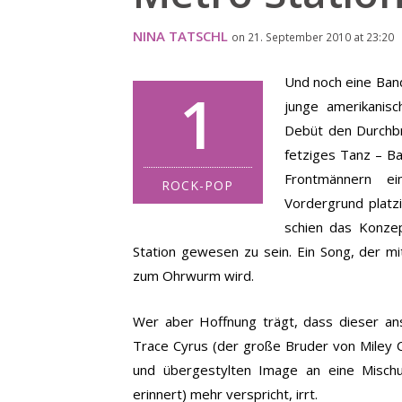
NINA TATSCHL
on 21. September 2010 at 23:20
Und noch eine Ban
1
junge amerikanisc
Debüt den Durchbru
fetziges Tanz – B
Frontmännern e
ROCK-POP
Vordergrund platzi
schien das Konzep
Station gewesen zu sein. Ein Song, der m
zum Ohrwurm wird.
Wer aber Hoffnung trägt, dass dieser a
Trace Cyrus (der große Bruder von Miley 
und übergestylten Image an eine Mischu
erinnert) mehr verspricht, irrt.