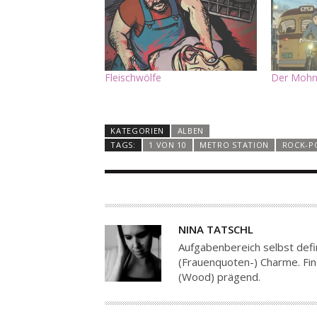
Fleischwölfe
Der Mohn
KATEGORIEN
ALBEN
TAGS:
1 VON 10
METRO STATION
ROCK-P
A
NINA TATSCHL
U
Aufgabenbereich selbst def
T
(Frauenquoten-) Charme. Fin
(Wood) prägend.
O
R