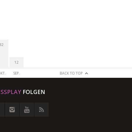
32
12
KT.
SEP.
BACK TO TOP
ESSPLAY
FOLGEN