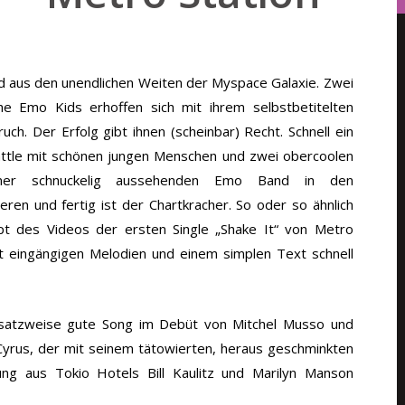
d aus den unendlichen Weiten der Myspace Galaxie. Zwei
he Emo Kids erhoffen sich mit ihrem selbstbetitelten
ch. Der Erfolg gibt ihnen (scheinbar) Recht.
Schnell ein
attle mit schönen jungen Menschen und zwei obercoolen
iner schnuckelig aussehenden Emo Band in den
eren und fertig ist der Chartkracher. So oder so ähnlich
t des Videos der ersten Single „Shake It“ von Metro
it eingängigen Melodien und einem simplen Text schnell
nsatzweise gute Song im Debüt von Mitchel Musso und
Cyrus, der mit seinem tätowierten, heraus geschminkten
ng aus Tokio Hotels Bill Kaulitz und Marilyn Manson