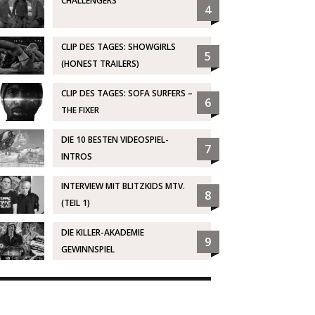
CHALLENGERS
4
CLIP DES TAGES: SHOWGIRLS
5
(HONEST TRAILERS)
CLIP DES TAGES: SOFA SURFERS –
6
THE FIXER
DIE 10 BESTEN VIDEOSPIEL-
7
INTROS
INTERVIEW MIT BLITZKIDS MTV.
8
(TEIL 1)
DIE KILLER-AKADEMIE
9
GEWINNSPIEL