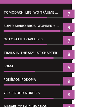
TOMODACHI LIFE: WO TRÄUME WAHR WERDEN
7
SUPER MARIO BROS. WONDER + GEMEINSAM IM BELLABEL-PARK
9
OCTOPATH TRAVELER 0
7
TRAILS IN THE SKY 1ST CHAPTER
8
SOMA
5
POKÉMON POKOPIA
9
YS X: PROUD NORDICS
8
MARVEL COSMIC INVASION