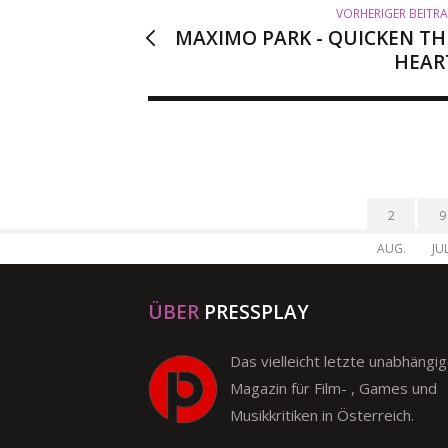
VORHERIGER BEITR
MAXIMO PARK - QUICKEN TH
HEAR
2
9
AUG.
JUL
ÜBER
PRESSPLAY
Das vielleicht letzte unabhängi
Magazin für Film- , Games und
Musikkritiken in Österreich.