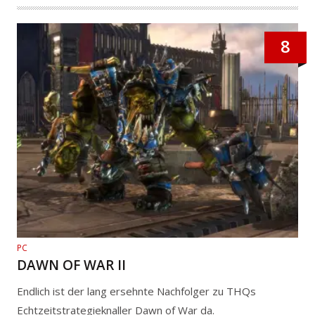
8
PC
DAWN OF WAR II
Endlich ist der lang ersehnte Nachfolger zu THQs
Echtzeitstrategieknaller Dawn of War da.