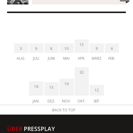
15
3
9
8
10
9
6
AUG.
JULI
JUNI
MAI
APR.
MÄRZ
FEB.
32
19
16
15
12
JAN.
DEZ.
NOV.
OKT.
SEP.
BACK TO TOP
ÜBER
PRESSPLAY