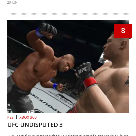
23 JUNI
8
PS3
XBOX 360
UFC UNDISPUTED 3