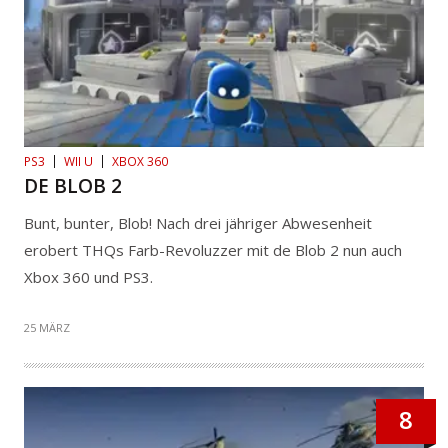
PS3
WII U
XBOX 360
DE BLOB 2
Bunt, bunter, Blob! Nach drei jähriger Abwesenheit
erobert THQs Farb-Revoluzzer mit de Blob 2 nun auch
Xbox 360 und PS3.
25 MÄRZ
8