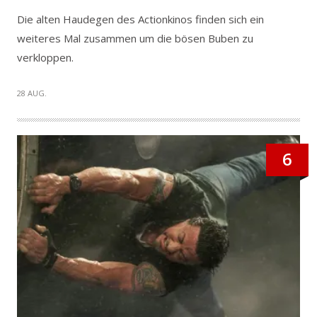
Die alten Haudegen des Actionkinos finden sich ein
weiteres Mal zusammen um die bösen Buben zu
verkloppen.
28 AUG.
6