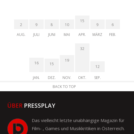
15
2
9
8
10
9
6
AUG.
JULI
JUNI
MAI
APR.
MÄRZ
FEB.
32
19
16
15
12
JAN.
DEZ.
NOV.
OKT.
SEP.
BACK TO TOP
ÜBER
PRESSPLAY
Das vielleicht letzte unabhängige Magazin für
Film- , Games und Musikkritiken in Österreich.