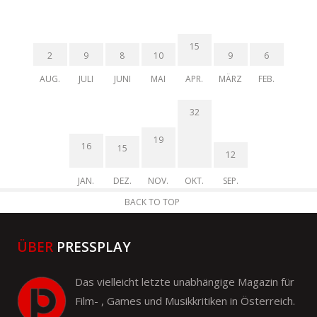
15
2
9
8
10
9
6
AUG.
JULI
JUNI
MAI
APR.
MÄRZ
FEB.
32
19
16
15
12
JAN.
DEZ.
NOV.
OKT.
SEP.
BACK TO TOP
ÜBER
PRESSPLAY
Das vielleicht letzte unabhängige Magazin für
Film- , Games und Musikkritiken in Österreich.