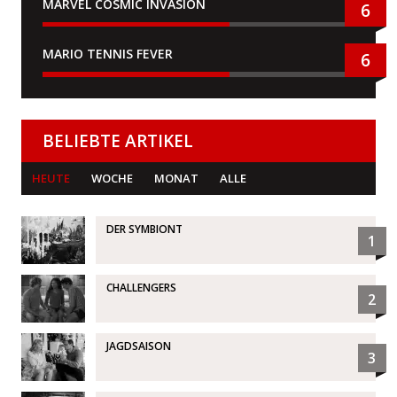
MARVEL COSMIC INVASION
6
MARIO TENNIS FEVER
6
BELIEBTE ARTIKEL
HEUTE
WOCHE
MONAT
ALLE
DER SYMBIONT
1
CHALLENGERS
2
JAGDSAISON
3