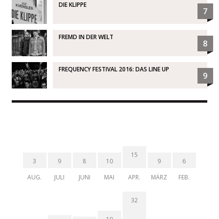
DIE KLIPPE
7
FREMD IN DER WELT
8
FREQUENCY FESTIVAL 2016: DAS LINE UP
9
15
3
9
8
10
9
6
AUG.
JULI
JUNI
MAI
APR.
MÄRZ
FEB.
32