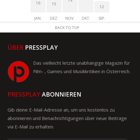
19
16
15
12
JAN.
DEZ.
NOV.
OKT.
SEP.
BACK TO TOP
ÜBER
PRESSPLAY
Das vielleicht letzte unabhängige Magazin für
Film- , Games und Musikkritiken in Österreich.
PRESSPLAY
ABONNIEREN
Gib deine E-Mail-Adresse an, um uns kostenlos zu
abonnieren und Benachrichtigungen über neue Beiträge
via E-Mail zu erhalten.