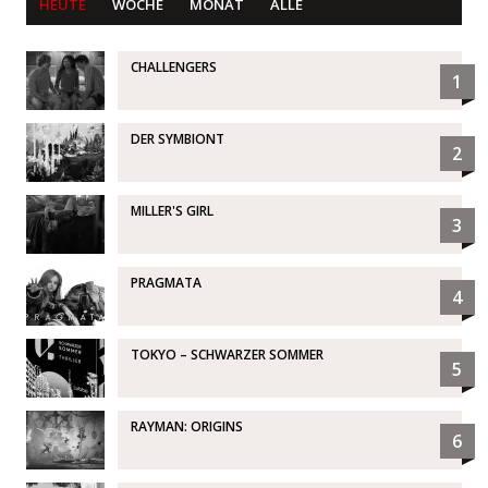
HEUTE
WOCHE
MONAT
ALLE
CHALLENGERS
1
DER SYMBIONT
2
MILLER'S GIRL
3
PRAGMATA
4
TOKYO – SCHWARZER SOMMER
5
RAYMAN: ORIGINS
6