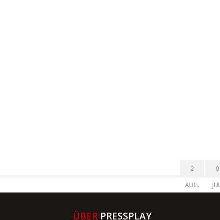
2
9
AUG.
JUL
ÜBER
PRESSPLAY