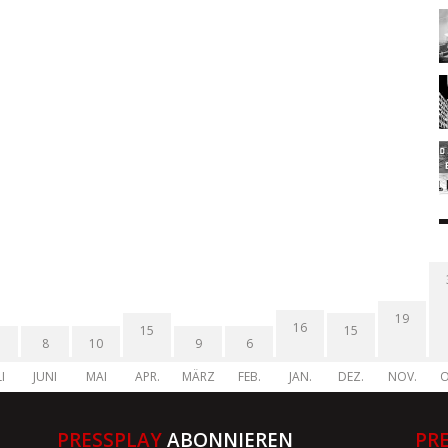
19
16
15
15
8
10
9
6
I
JUNI
MAI
APR.
MÄRZ
FEB.
JAN.
DEZ.
NOV.
O
PRESSPLAY
ABONNIEREN
PR