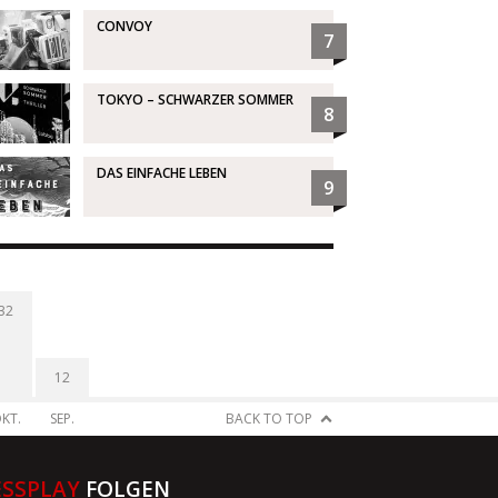
CONVOY
7
TOKYO – SCHWARZER SOMMER
8
DAS EINFACHE LEBEN
9
32
12
KT.
SEP.
BACK TO TOP
ESSPLAY
FOLGEN