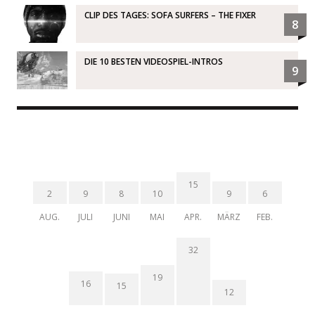
CLIP DES TAGES: SOFA SURFERS – THE FIXER
8
DIE 10 BESTEN VIDEOSPIEL-INTROS
9
15
2
9
8
10
9
6
AUG.
JULI
JUNI
MAI
APR.
MÄRZ
FEB.
32
19
16
15
12