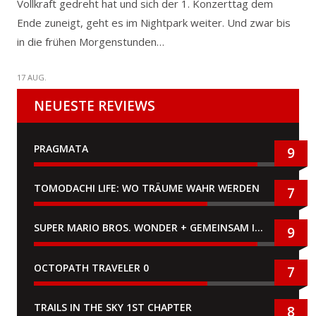
Vollkraft gedreht hat und sich der 1. Konzerttag dem
Ende zuneigt, geht es im Nightpark weiter. Und zwar bis
in die frühen Morgenstunden…
17 AUG.
NEUESTE REVIEWS
PRAGMATA
9
TOMODACHI LIFE: WO TRÄUME WAHR WERDEN
7
SUPER MARIO BROS. WONDER + GEMEINSAM IM BELLABEL-PARK
9
OCTOPATH TRAVELER 0
7
TRAILS IN THE SKY 1ST CHAPTER
8