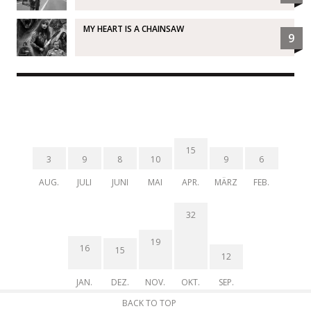
MY HEART IS A CHAINSAW
9
15
3
9
8
10
9
6
AUG.
JULI
JUNI
MAI
APR.
MÄRZ
FEB.
32
19
16
15
12
JAN.
DEZ.
NOV.
OKT.
SEP.
BACK TO TOP