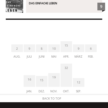
DAS EINFACHE LEBEN
9
15
2
9
8
10
9
6
AUG.
JULI
JUNI
MAI
APR.
MÄRZ
FEB.
32
19
16
15
12
JAN.
DEZ.
NOV.
OKT.
SEP.
BACK TO TOP