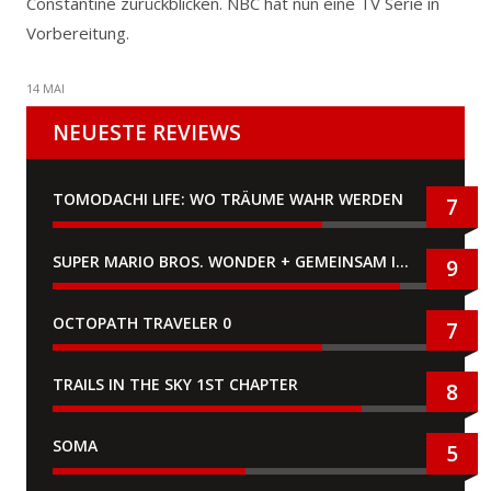
Constantine zurückblicken. NBC hat nun eine TV Serie in
Vorbereitung.
14 MAI
NEUESTE REVIEWS
TOMODACHI LIFE: WO TRÄUME WAHR WERDEN
7
SUPER MARIO BROS. WONDER + GEMEINSAM IM BELLABEL-PARK
9
OCTOPATH TRAVELER 0
7
TRAILS IN THE SKY 1ST CHAPTER
8
SOMA
5