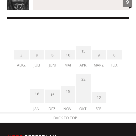
9
15
3
9
8
10
9
6
AUG.
JULI
JUNI
MAI
APR.
MÄRZ
FEB.
32
19
16
15
12
JAN.
DEZ.
NOV.
OKT.
SEP.
BACK TO TOP