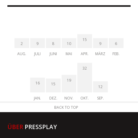
15
2
9
8
10
9
6
AUG.
JULI
JUNI
MAI
APR.
MÄRZ
FEB.
32
19
16
15
12
JAN.
DEZ.
NOV.
OKT.
SEP.
BACK TO TOP
ÜBER
PRESSPLAY