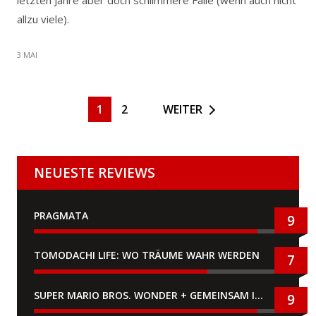
letzten Jahre aber doch schlimmere Fälle (wenn auch nicht
allzu viele).
3 MAI
1
2
WEITER
NEUESTE REVIEWS
PRAGMATA
9
TOMODACHI LIFE: WO TRÄUME WAHR WERDEN
7
SUPER MARIO BROS. WONDER + GEMEINSAM IM BELLABEL-PARK
9