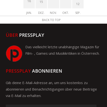
16
15
12
JAN.
DEZ.
NOV.
OKT.
SEP.
BACK TO TOP
ÜBER
PRESSPLAY
Das vielleicht letzte unabhängige Magazin für
Film- , Games und Musikkritiken in Österreich.
PRESSPLAY
ABONNIEREN
Gib deine E-Mail-Adresse an, um uns kostenlos zu
abonnieren und Benachrichtigungen über neue Beiträge
via E-Mail zu erhalten.