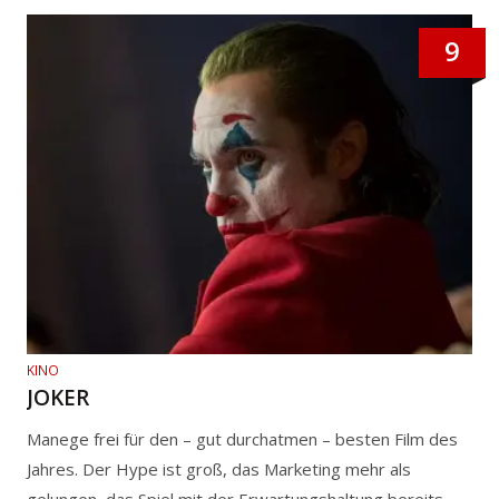
9
KINO
JOKER
Manege frei für den – gut durchatmen – besten Film des
Jahres. Der Hype ist groß, das Marketing mehr als