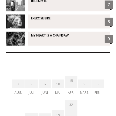
BEHEMOTH
7
EXERCISE BIKE
8
MY HEART IS A CHAINSAW
9
15
3
9
8
10
9
6
AUG.
JULI
JUNI
MAI
APR.
MÄRZ
FEB.
32
19