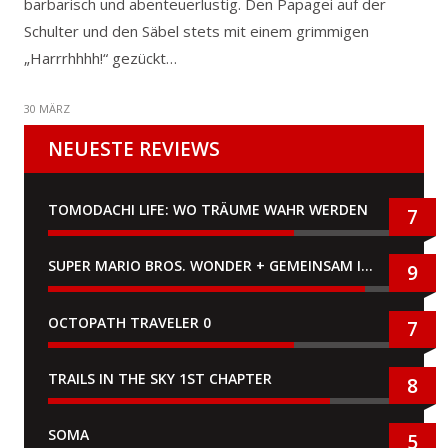
barbarisch und abenteuerlustig. Den Papagei auf der
Schulter und den Säbel stets mit einem grimmigen
„Harrrhhhh!“ gezückt…
30 MÄRZ
NEUESTE REVIEWS
TOMODACHI LIFE: WO TRÄUME WAHR WERDEN
7
SUPER MARIO BROS. WONDER + GEMEINSAM IM BELLABEL-PARK
9
OCTOPATH TRAVELER 0
7
TRAILS IN THE SKY 1ST CHAPTER
8
SOMA
5