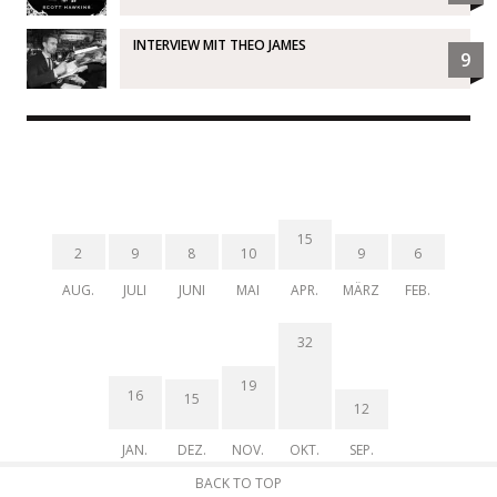
INTERVIEW MIT THEO JAMES
9
15
2
9
8
10
9
6
AUG.
JULI
JUNI
MAI
APR.
MÄRZ
FEB.
32
19
16
15
12
JAN.
DEZ.
NOV.
OKT.
SEP.
BACK TO TOP