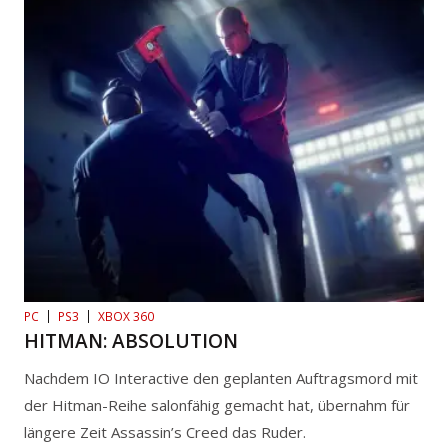
PC
PS3
XBOX 360
HITMAN: ABSOLUTION
Nachdem IO Interactive den geplanten Auftragsmord mit
der Hitman-Reihe salonfähig gemacht hat, übernahm für
längere Zeit Assassin’s Creed das Ruder.