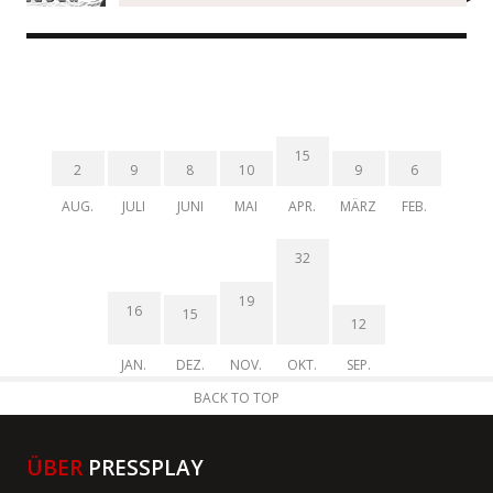
15
2
9
8
10
9
6
AUG.
JULI
JUNI
MAI
APR.
MÄRZ
FEB.
32
19
16
15
12
JAN.
DEZ.
NOV.
OKT.
SEP.
BACK TO TOP
ÜBER
PRESSPLAY